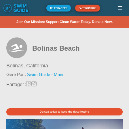
TÉLÉCHARGER
FAITES UN DON
Join Our Mission: Support Clean Water Today. Donate Now.
Bolinas Beach
Bolinas,
California
Géré Par :
Swim Guide - Main
Partager :
Donate today to keep the data flowing