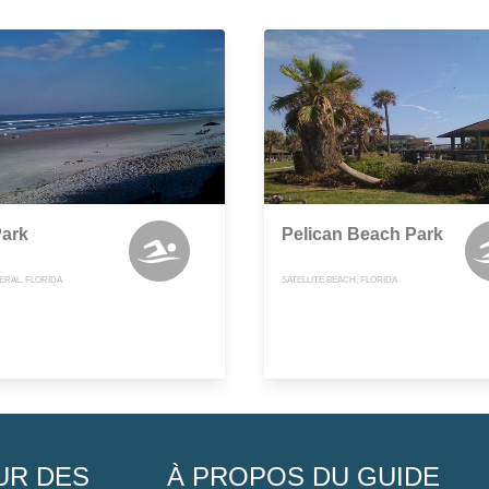
Park
Pelican Beach Park
ERAL, FLORIDA
SATELLITE BEACH, FLORIDA
UR DES
À PROPOS DU GUIDE