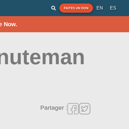
EN
ES
FAITES UN DON
e Now.
inuteman
Partager :