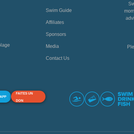
Sw
Swim Guide
mome
advi
Affiliates
Sponsors
plage
Media
Ple
Contact Us
FAITES UN
 APP
DON