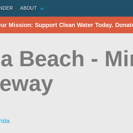
INDER
ABOUT
Our Mission: Support Clean Water Today. Donat
a Beach - M
eway
rida