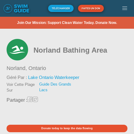
TÉLÉCHARGER
FAITES UN DON
Join Our Mission: Support Clean Water Today. Donate Now.
Norland Bathing Area
Norland,
Ontario
Géré Par :
Lake Ontario Waterkeeper
Guide Des Grands
Voir Cette Plage
Lacs
Sur
Partager :
Donate today to keep the data flowing