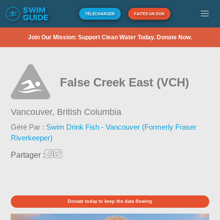
TÉLÉCHARGER
FAITES UN DON
Join Our Mission: Support Clean Water Today. Donate Now.
False Creek East (VCH)
Vancouver,
British Columbia
Géré Par :
Swim Drink Fish - Vancouver (Formerly Fraser
Riverkeeper)
Partager :
Donate today to keep the data flowing