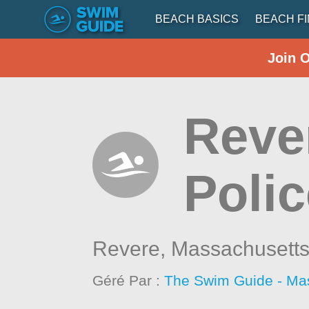
BEACH BASICS
BEACH F
Join 
Reve
Polic
Revere,
Massachusett
Géré Par :
The Swim Guide - Ma