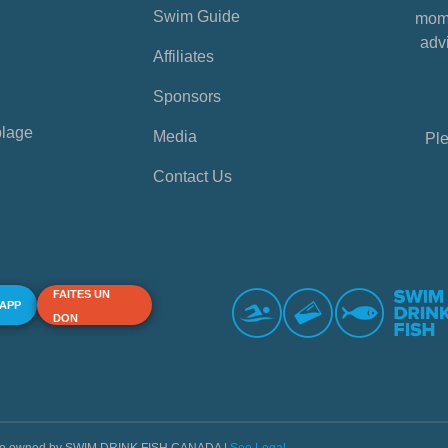
Swim Guide
mome
advi
Affiliates
Sponsors
plage
Media
Ple
Contact Us
FAITES UN
 APP
DON