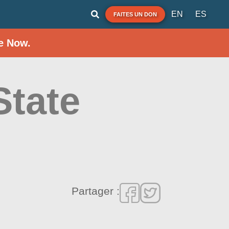
EN
ES
FAITES UN DON
e Now.
State
Partager :