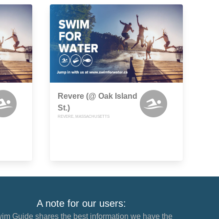
Revere (@ Oak Island
St.)
REVERE, MASSACHUSETTS
A note for our users:
im Guide shares the best information we have the