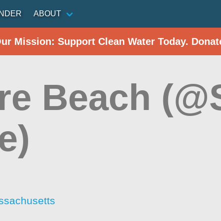
INDER
ABOUT
Our Mission: Support Clean Water Today. Donat
re Beach (@
e)
s
ssachusetts