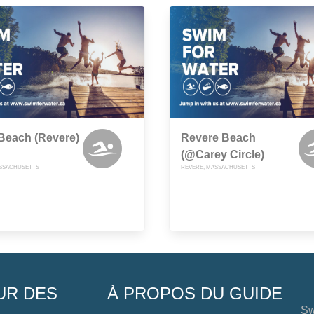
Beach (Revere)
Revere Beach
(@Carey Circle)
ASSACHUSETTS
REVERE, MASSACHUSETTS
UR DES
À PROPOS DU GUIDE
Sw