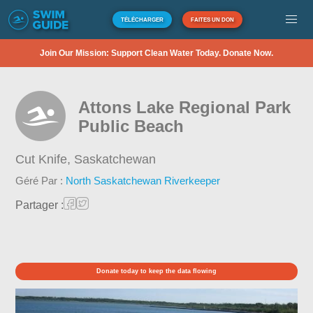
TÉLÉCHARGER
FAITES UN DON
Join Our Mission: Support Clean Water Today. Donate Now.
Attons Lake Regional Park
Public Beach
Cut Knife,
Saskatchewan
Géré Par :
North Saskatchewan Riverkeeper
Partager :
Donate today to keep the data flowing