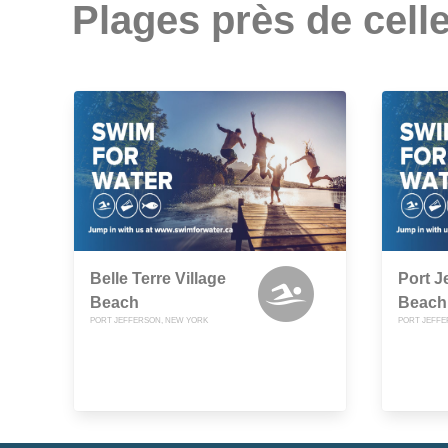
Plages près de celle
Belle Terre Village
Port J
Beach
Beach
PORT JEFFERSON, NEW YORK
PORT JEFFE