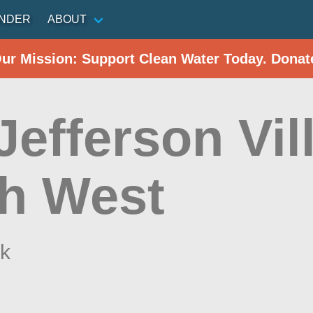
INDER
ABOUT
Our Mission: Support Clean Water Today. Donat
Jefferson Vil
h West
k