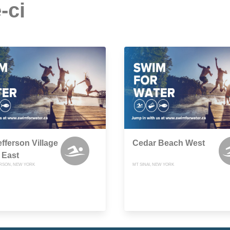
-ci
efferson Village
Cedar Beach West
 East
RSON, NEW YORK
MT SINAI, NEW YORK