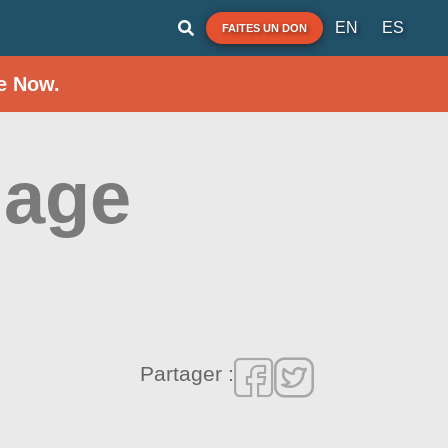
EN
ES
FAITES UN DON
e Now.
lage
Partager :