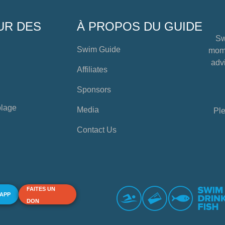
UR DES
À PROPOS DU GUIDE
Sw
Swim Guide
mome
advi
Affiliates
Sponsors
plage
Media
Ple
Contact Us
FAITES UN
 APP
DON