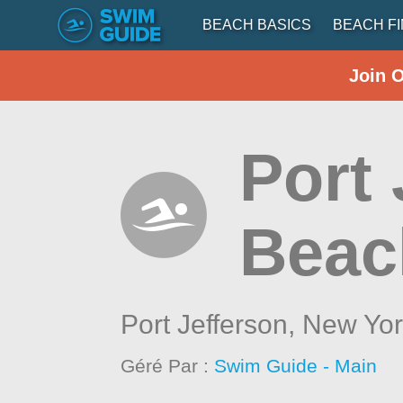
BEACH BASICS
BEACH F
Join 
Port 
Beac
Port Jefferson,
New Yor
Géré Par :
Swim Guide - Main