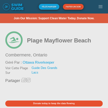
TÉLÉCHARGER
FAITES UN DON
Join Our Mission: Support Clean Water Today. Donate Now.
Plage Mayflower Beach
Combermere,
Ontario
Géré Par :
Ottawa Riverkeeper
Guide Des Grands
Voir Cette Plage
Lacs
Sur
Partager :
Donate today to keep the data flowing