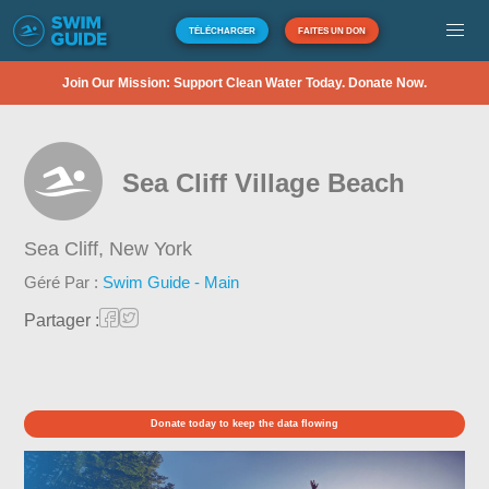
TÉLÉCHARGER
FAITES UN DON
Join Our Mission: Support Clean Water Today. Donate Now.
Sea Cliff Village Beach
Sea Cliff,
New York
Géré Par :
Swim Guide - Main
Partager :
Donate today to keep the data flowing