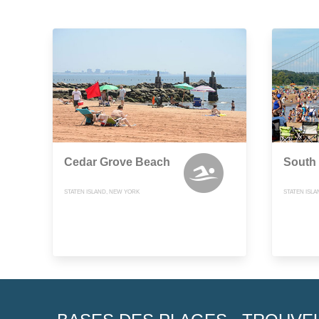
Cedar Grove Beach
South
STATEN ISLAND, NEW YORK
STATEN ISL