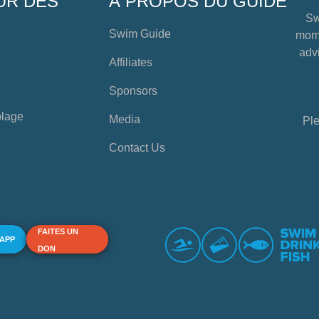
UR DES
À PROPOS DU GUIDE
Sw
Swim Guide
mome
advi
Affiliates
Sponsors
plage
Media
Ple
Contact Us
FAITES UN
 APP
DON