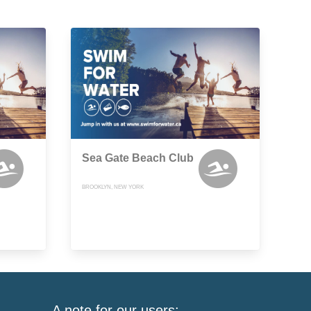
Sea Gate Beach Club
BROOKLYN, NEW YORK
A note for our users: