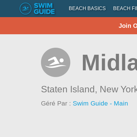
BEACH BASICS
BEACH F
Join 
Midl
Staten Island,
New Yor
Géré Par :
Swim Guide - Main