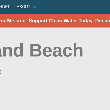
INDER
ABOUT
Our Mission: Support Clean Water Today. Donat
and Beach
k