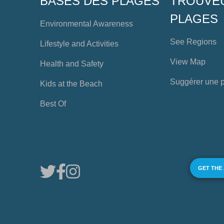
BASES DES PLAGES
TROUVE
PLAGES
Environmental Awareness
See Regions
Lifestyle and Activities
View Map
Health and Safety
Suggérer une 
Kids at the Beach
Best Of
GET THE