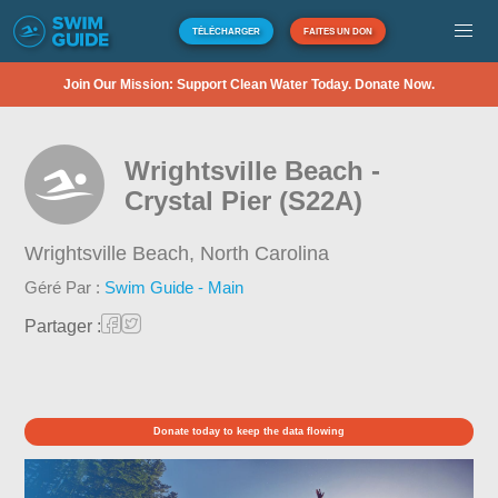
TÉLÉCHARGER
FAITES UN DON
Join Our Mission: Support Clean Water Today. Donate Now.
Wrightsville Beach -
Crystal Pier (S22A)
Wrightsville Beach,
North Carolina
Géré Par :
Swim Guide - Main
Partager :
Donate today to keep the data flowing