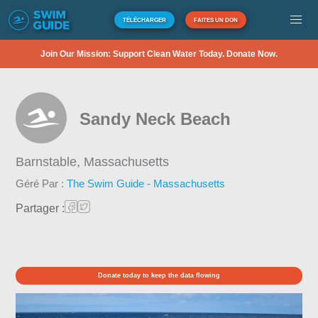
TÉLÉCHARGER
FAITES UN DON
Join Our Mission: Support Clean Water Today. Donate Now.
Sandy Neck Beach
Barnstable,
Massachusetts
Géré Par :
The Swim Guide - Massachusetts
Partager :
Donate today to keep the data flowing