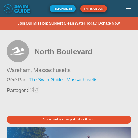
TÉLÉCHARGER
FAITES UN DON
Join Our Mission: Support Clean Water Today. Donate Now.
North Boulevard
Wareham,
Massachusetts
Géré Par :
The Swim Guide - Massachusetts
Partager :
Donate today to keep the data flowing