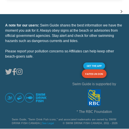
A note for our users:
Swim Guide shares the best information we have the
moment you ask for it. Always obey signs at the beach or advisories from
official government agencies. Stay alert and check for other swimming
hazards such as dangerous currents and tides.
Please report your pollution concerns so Affiliates can help keep other
beach-goers safe.
GET THE APP
FAITES UN DON
Swim Guide is supported by
* The RBC Foundation
Swim Guide, "Swim Drink Fish icons," and associated trademarks are owned by SWIM
DRINK FISH CANADA |
See Legal
© SWIM DRINK FISH CANADA, 2011 - 2026