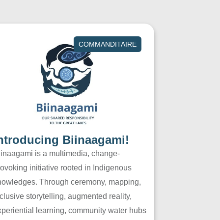
COMMANDITAIRE
ntroducing Biinaagami!
iinaagami is a multimedia, change-
ovoking initiative rooted in Indigenous
nowledges. Through ceremony, mapping,
clusive storytelling, augmented reality,
xperiential learning, community water hubs