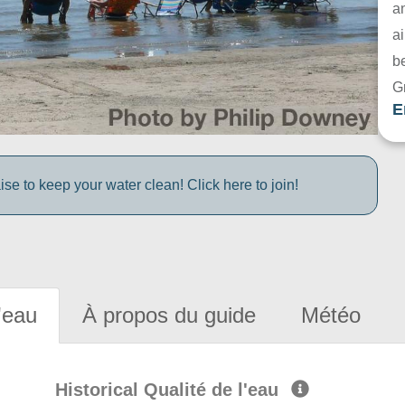
a
ai
be
G
E
e to keep your water clean! Click here to join!
'eau
À propos du guide
Météo
Historical Qualité de l'eau