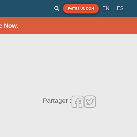
EN
ES
FAITES UN DON
e Now.
Partager :