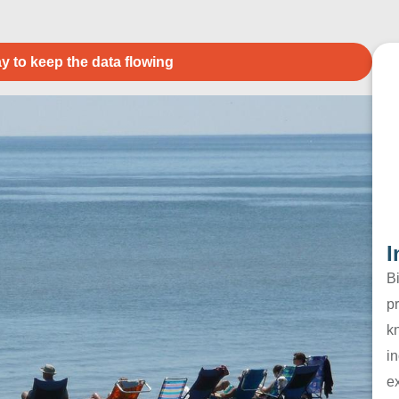
y to keep the data flowing
I
B
pr
k
in
e