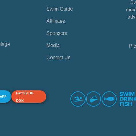
Sw
Swim Guide
mome
advi
Affiliates
Sponsors
plage
Media
Ple
Contact Us
FAITES UN
 APP
DON