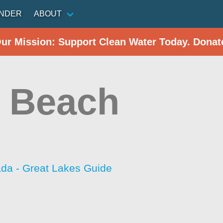
INDER
ABOUT
Our Mission: Support Clean Water Today. Donat
 Beach
da - Great Lakes Guide