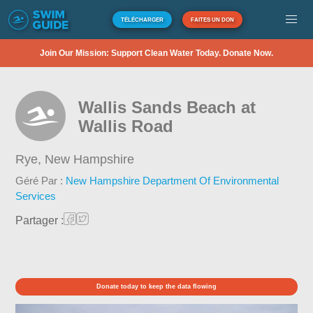
TÉLÉCHARGER
FAITES UN DON
Join Our Mission: Support Clean Water Today. Donate Now.
Wallis Sands Beach at
Wallis Road
Rye,
New Hampshire
Géré Par :
New Hampshire Department Of Environmental
Services
Partager :
Donate today to keep the data flowing