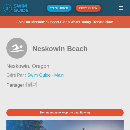
TÉLÉCHARGER
FAITES UN DON
Join Our Mission: Support Clean Water Today. Donate Now.
Neskowin Beach
Neskowin,
Oregon
Géré Par :
Swim Guide - Main
Partager :
Donate today to keep the data flowing