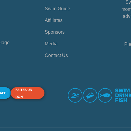
Sw
Swim Guide
mome
advi
Affiliates
Sponsors
plage
Media
Ple
Contact Us
FAITES UN
 APP
DON