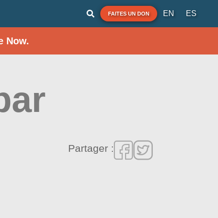
EN
ES
FAITES UN DON
e Now.
bar
Partager :