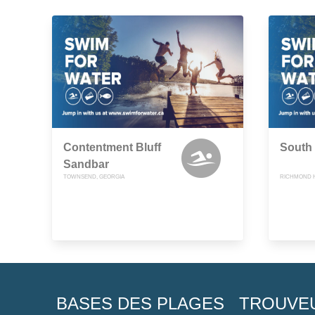
Contentment Bluff
South
Sandbar
TOWNSEND, GEORGIA
RICHMOND H
BASES DES PLAGES
TROUVE