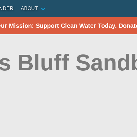
INDER
ABOUT
Our Mission: Support Clean Water Today. Donat
s Bluff Sand