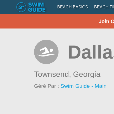
BEACH BASICS
BEACH F
Join 
Dalla
Townsend,
Georgia
Géré Par :
Swim Guide - Main