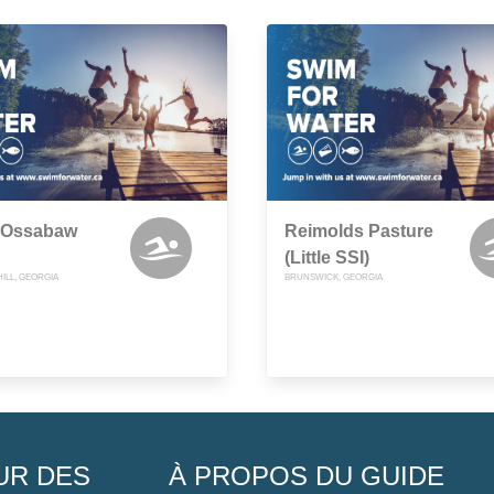
 Ossabaw
Reimolds Pasture
(Little SSI)
ILL, GEORGIA
BRUNSWICK, GEORGIA
UR DES
À PROPOS DU GUIDE