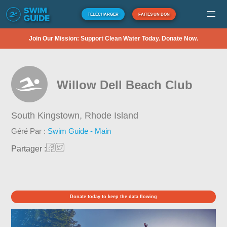
TÉLÉCHARGER
FAITES UN DON
Join Our Mission: Support Clean Water Today. Donate Now.
Willow Dell Beach Club
South Kingstown,
Rhode Island
Géré Par :
Swim Guide - Main
Partager :
Donate today to keep the data flowing