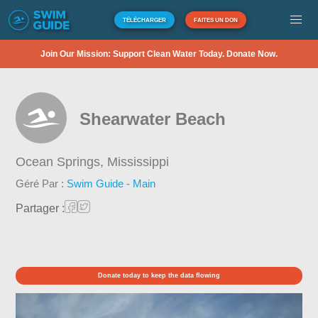
TÉLÉCHARGER
FAITES UN DON
Join Our Mission: Support Clean Water Today. Donate Now.
Shearwater Beach
Ocean Springs,
Mississippi
Géré Par :
Swim Guide - Main
Partager :
Donate today to keep the data flowing