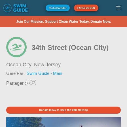
TÉLÉCHARGER
FAITES UN DON
Join Our Mission: Support Clean Water Today. Donate Now.
34th Street (Ocean City)
Ocean City,
New Jersey
Géré Par :
Swim Guide - Main
Partager :
Donate today to keep the data flowing