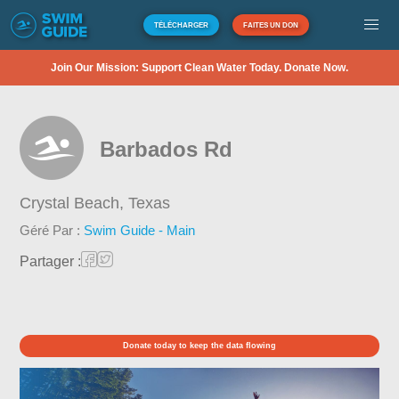
TÉLÉCHARGER
FAITES UN DON
Join Our Mission: Support Clean Water Today. Donate Now.
Barbados Rd
Crystal Beach,
Texas
Géré Par :
Swim Guide - Main
Partager :
Donate today to keep the data flowing