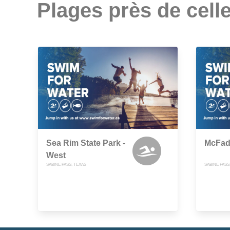
Plages près de celle
Sea Rim State Park -
McFad
West
SABINE PASS, TEXAS
SABINE PASS