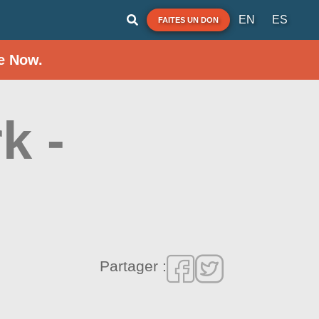
EN
ES
FAITES UN DON
e Now.
k -
Partager :