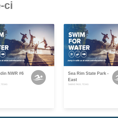
-ci
din NWR #6
Sea Rim State Park -
East
, TEXAS
SABINE PASS, TEXAS