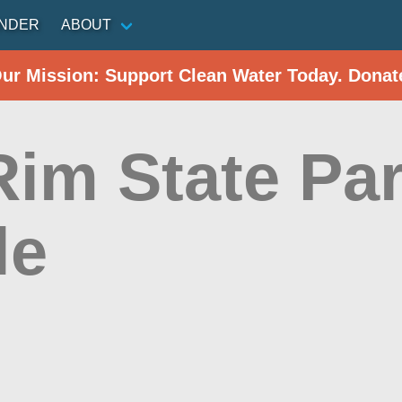
INDER
ABOUT
Our Mission: Support Clean Water Today. Donat
im State Par
le