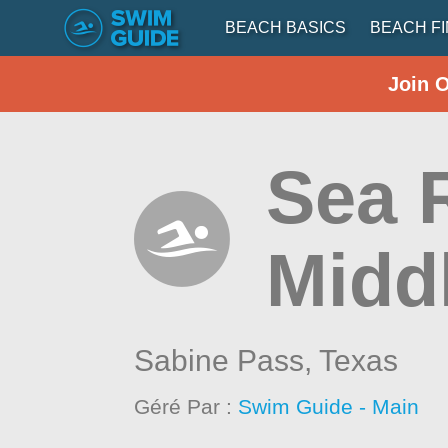
BEACH BASICS
BEACH F
Join 
Sea R
Midd
Sabine Pass,
Texas
Géré Par :
Swim Guide - Main