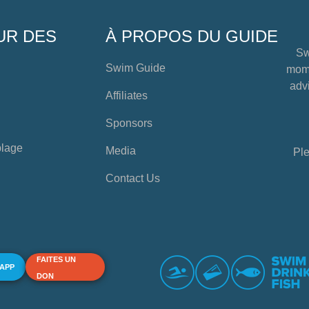
UR DES
À PROPOS DU GUIDE
Sw
Swim Guide
mome
advi
Affiliates
Sponsors
plage
Media
Ple
Contact Us
FAITES UN
 APP
DON