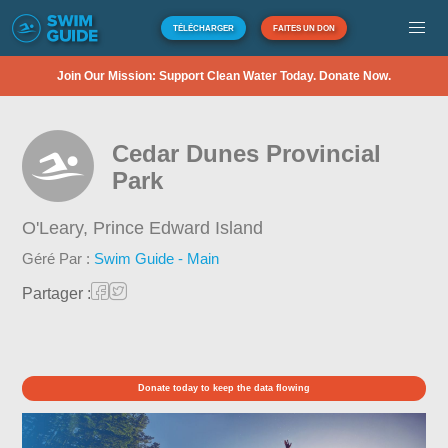
TÉLÉCHARGER
FAITES UN DON
Join Our Mission: Support Clean Water Today. Donate Now.
Cedar Dunes Provincial
Park
O'Leary,
Prince Edward Island
Géré Par :
Swim Guide - Main
Partager :
Donate today to keep the data flowing