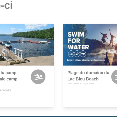
-ci
 du camp
Plage du domaine du
ale camp
Lac Bleu Beach
SAINT-HIPPOLYTE, QUEBEC
TE, QUEBEC