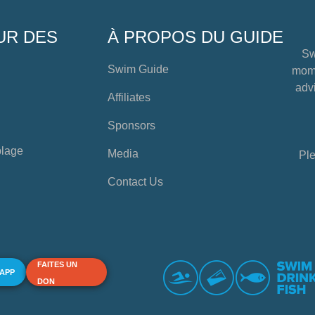
UR DES
À PROPOS DU GUIDE
Sw
Swim Guide
mome
advi
Affiliates
Sponsors
plage
Media
Ple
Contact Us
FAITES UN
 APP
DON