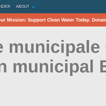
INDER
ABOUT
Our Mission: Support Clean Water Today. Donat
e municipale
n municipal 