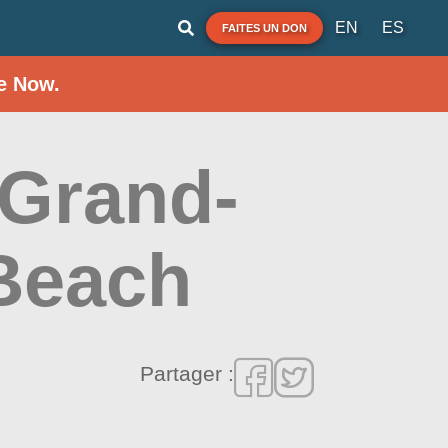
EN
ES
FAITES UN DON
e Now.
 Grand-
Beach
Partager :