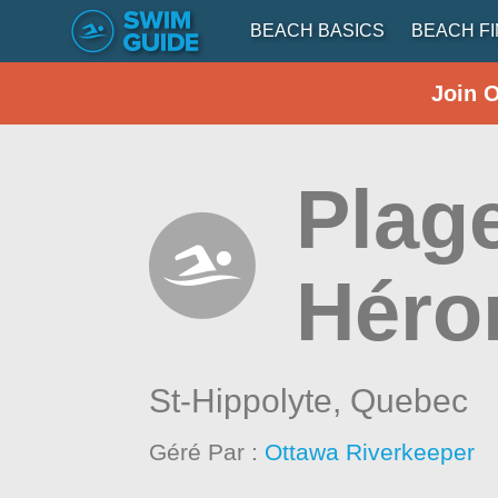
BEACH BASICS
BEACH F
Join 
Plag
Héro
St-Hippolyte,
Quebec
Géré Par :
Ottawa Riverkeeper