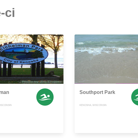
-ci
lman
Southport Park
ISCONSIN
KENOSHA, WISCONSIN