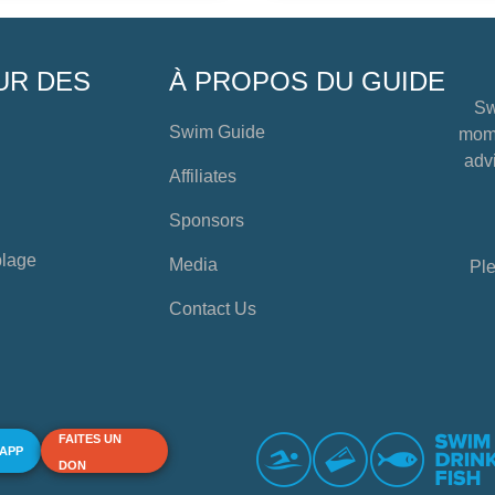
UR DES
À PROPOS DU GUIDE
Sw
Swim Guide
mome
advi
Affiliates
Sponsors
plage
Media
Ple
Contact Us
FAITES UN
 APP
DON