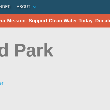
INDER
ABOUT
Our Mission: Support Clean Water Today. Donat
d Park
er