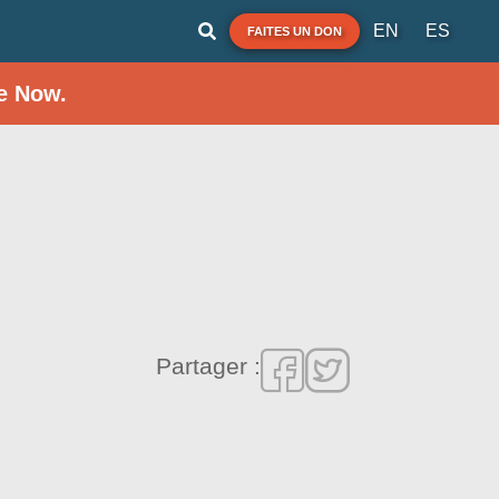
EN
ES
FAITES UN DON
e Now.
Partager :