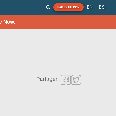
EN
ES
FAITES UN DON
e Now.
Partager :