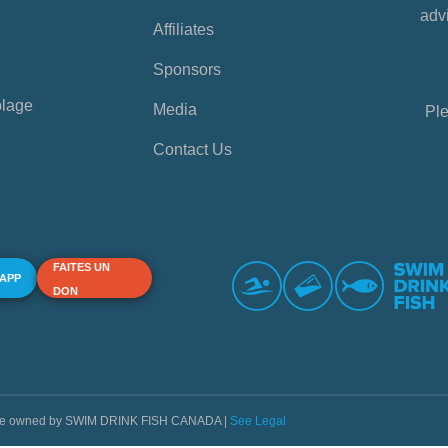
advi
Affiliates
Sponsors
plage
Media
Ple
Contact Us
FAITES UN
 APP
DON
s are owned by SWIM DRINK FISH CANADA |
See Legal