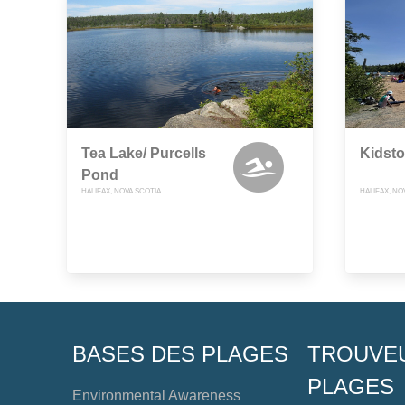
Tea Lake/ Purcells
Kidst
Pond
HALIFAX, NOVA SCOTIA
HALIFAX, NO
BASES DES PLAGES
TROUVE
PLAGES
Environmental Awareness