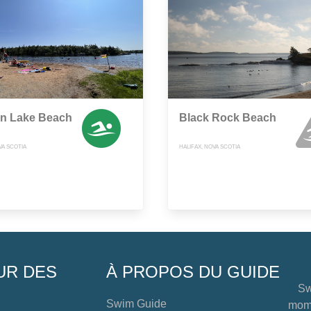
on Lake Beach
Black Rock Beach
VA SCOTIA
HALIFAX, NOVA SCOTIA
UR DES
À PROPOS DU GUIDE
Sw
Swim Guide
mome