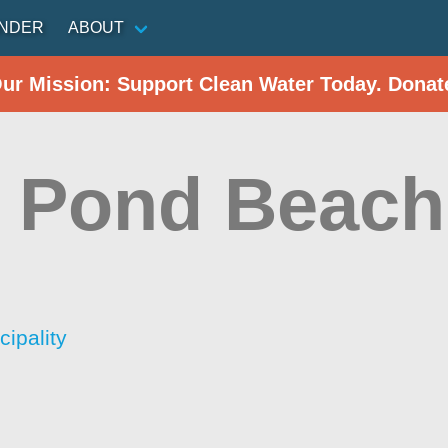
INDER
ABOUT
Our Mission: Support Clean Water Today. Donat
 Pond Beach
cipality