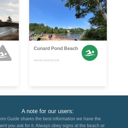
Cunard Pond Beach
HALIFAX, NOVA SCOTIA
A note for our users:
im Guide shares the best information we have the
nt you ask for it. Always obey signs at the beach or