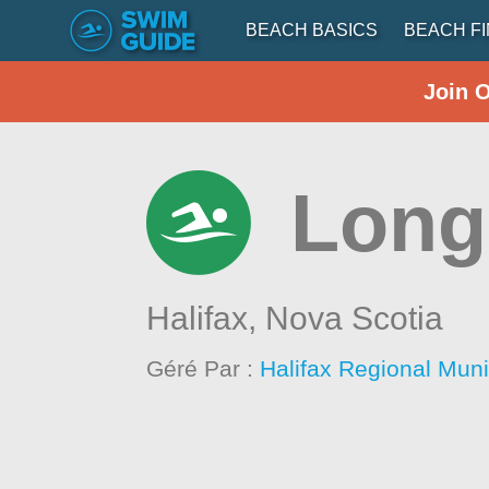
BEACH BASICS
BEACH F
Join 
Long
Halifax,
Nova Scotia
Géré Par :
Halifax Regional Muni