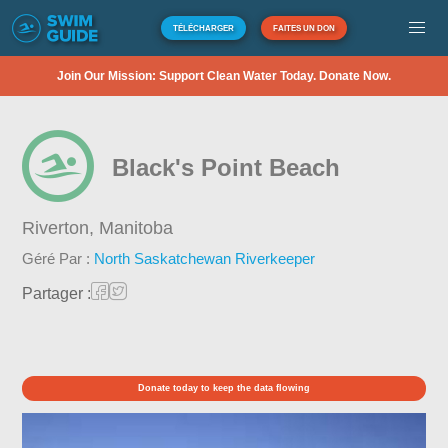
TÉLÉCHARGER
FAITES UN DON
Join Our Mission: Support Clean Water Today. Donate Now.
Black's Point Beach
Riverton,
Manitoba
Géré Par :
North Saskatchewan Riverkeeper
Partager :
Donate today to keep the data flowing