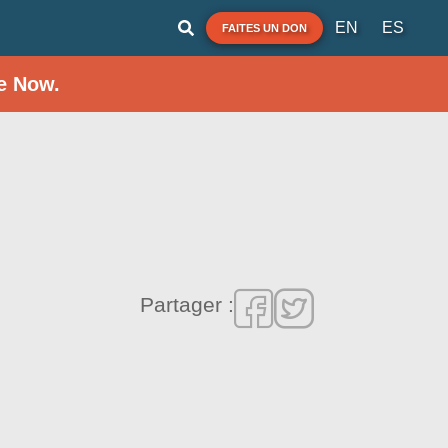
EN
ES
FAITES UN DON
e Now.
Partager :