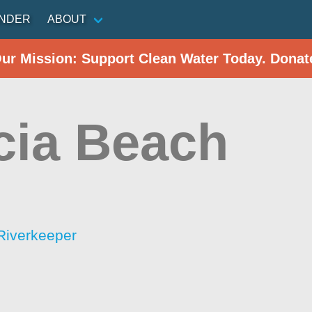
INDER
ABOUT
Our Mission: Support Clean Water Today. Donat
icia Beach
Riverkeeper