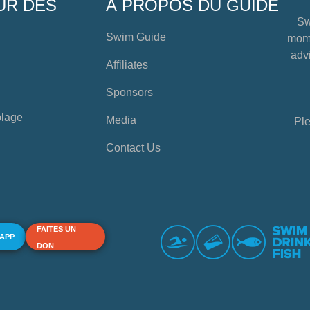
UR DES
À PROPOS DU GUIDE
Sw
Swim Guide
mome
advi
Affiliates
Sponsors
plage
Media
Ple
Contact Us
FAITES UN
 APP
DON