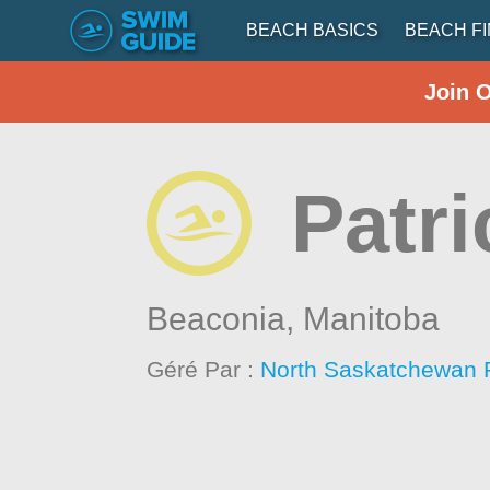
BEACH BASICS
BEACH F
Join 
Patr
Beaconia,
Manitoba
Géré Par :
North Saskatchewan 