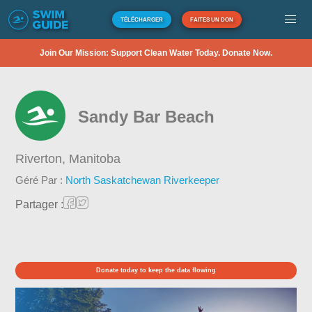
TÉLÉCHARGER
FAITES UN DON
Join Our Mission: Support Clean Water Today. Donate Now.
Sandy Bar Beach
Riverton,
Manitoba
Géré Par :
North Saskatchewan Riverkeeper
Partager :
Donate today to keep the data flowing