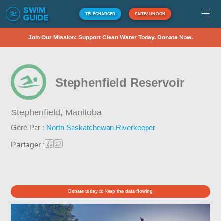
TÉLÉCHARGER
FAITES UN DON
Join Our Mission: Support Clean Water Today. Donate Now.
Stephenfield Reservoir
Stephenfield,
Manitoba
Géré Par :
North Saskatchewan Riverkeeper
Partager :
Donate today to keep the data flowing