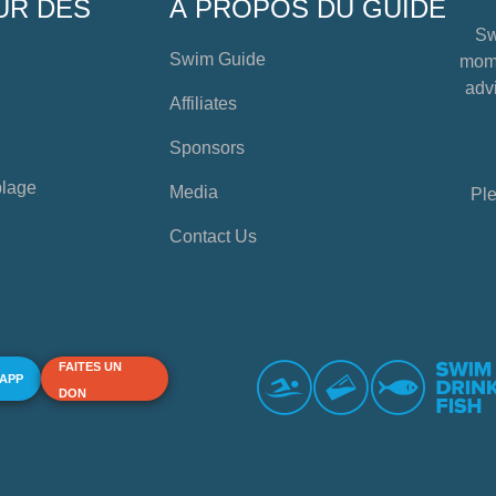
UR DES
À PROPOS DU GUIDE
Sw
Swim Guide
mome
advi
Affiliates
Sponsors
plage
Media
Ple
Contact Us
FAITES UN
 APP
DON