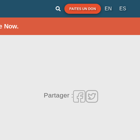
EN
ES
FAITES UN DON
e Now.
Partager :