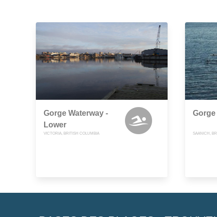
Gorge Waterway -
Gorge
Lower
VICTORIA, BRITISH COLUMBIA
SAANICH, BR