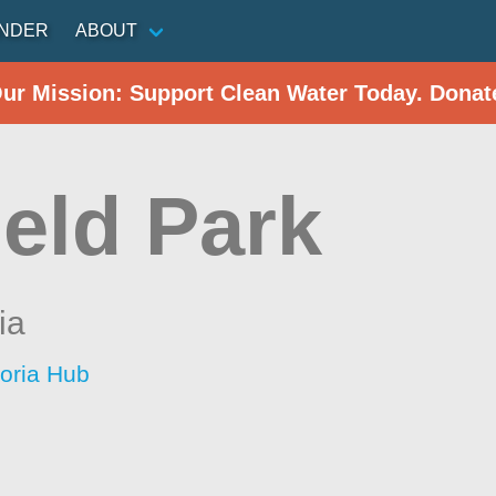
INDER
ABOUT
Our Mission: Support Clean Water Today. Donat
ield Park
ia
toria Hub