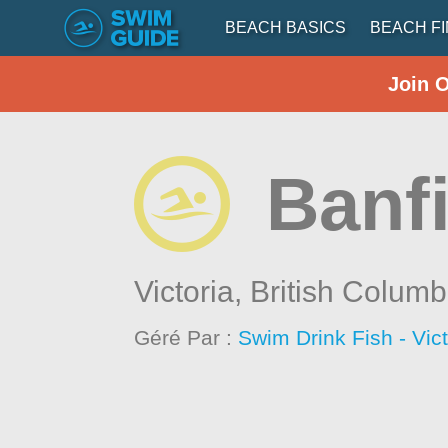
BEACH BASICS
BEACH F
Join 
Banf
Victoria,
British Columb
Géré Par :
Swim Drink Fish - Vic