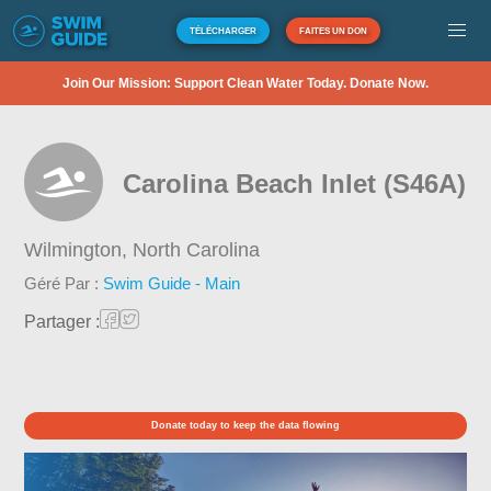
TÉLÉCHARGER
FAITES UN DON
Join Our Mission: Support Clean Water Today. Donate Now.
Carolina Beach Inlet (S46A)
Wilmington,
North Carolina
Géré Par :
Swim Guide - Main
Partager :
Donate today to keep the data flowing