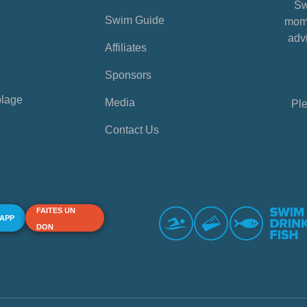
Sw
Swim Guide
mome
advi
Affiliates
Sponsors
plage
Media
Ple
Contact Us
FAITES UN
 APP
DON