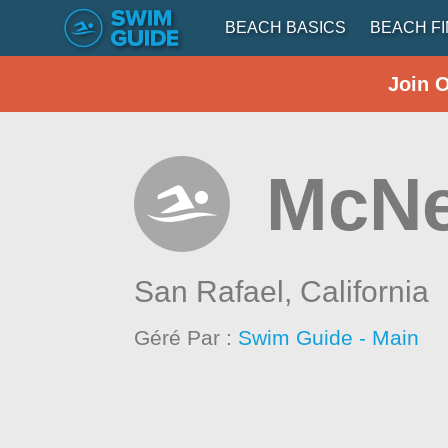
BEACH BASICS
BEACH F
Join 
McNe
San Rafael,
California
Géré Par :
Swim Guide - Main