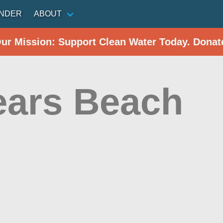
INDER
ABOUT
Our Mission: Support Clean Water Today. Donat
ars Beach