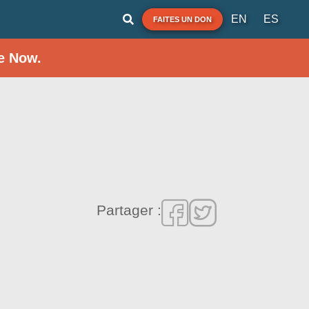
EN
ES
FAITES UN DON
e Now.
Partager :