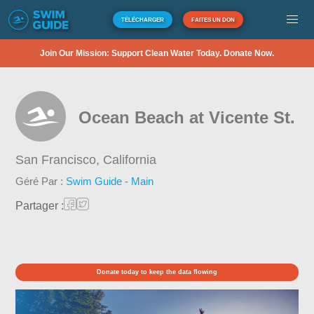
TÉLÉCHARGER
FAITES UN DON
Join Our Mission: Support Clean Water Today. Donate Now.
Ocean Beach at Vicente St.
San Francisco,
California
Géré Par :
Swim Guide - Main
Partager :
Donate today to keep the data flowing