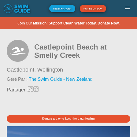
TÉLÉCHARGER
FAITES UN DON
Join Our Mission: Support Clean Water Today. Donate Now.
Castlepoint Beach at
Smelly Creek
Castlepoint,
Wellington
Géré Par :
The Swim Guide - New Zealand
Partager :
Donate today to keep the data flowing