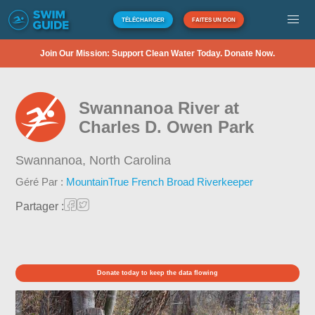
TÉLÉCHARGER
FAITES UN DON
Join Our Mission: Support Clean Water Today. Donate Now.
Swannanoa River at
Charles D. Owen Park
Swannanoa,
North Carolina
Géré Par :
MountainTrue French Broad Riverkeeper
Partager :
Donate today to keep the data flowing