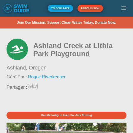
TÉLÉCHARGER
FAITES UN DON
Join Our Mission: Support Clean Water Today. Donate Now.
Ashland Creek at Lithia
Park Playground
Ashland,
Oregon
Géré Par :
Rogue Riverkeeper
Partager :
Donate today to keep the data flowing