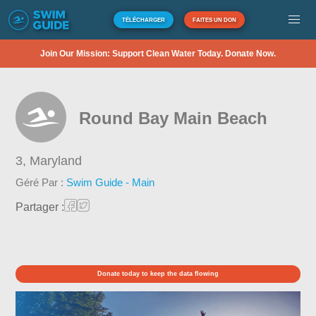
TÉLÉCHARGER
FAITES UN DON
Join Our Mission: Support Clean Water Today. Donate Now.
Round Bay Main Beach
3,
Maryland
Géré Par :
Swim Guide - Main
Partager :
Donate today to keep the data flowing