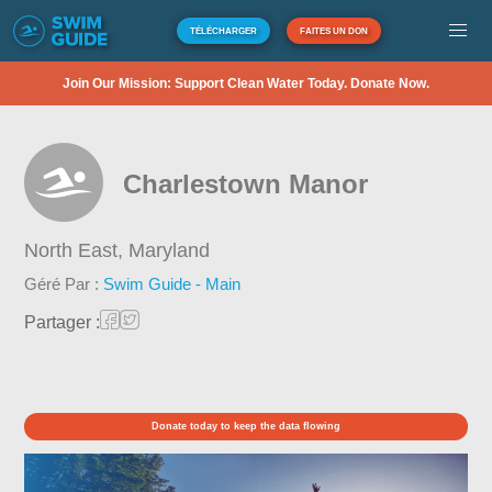
TÉLÉCHARGER
FAITES UN DON
Join Our Mission: Support Clean Water Today. Donate Now.
Charlestown Manor
North East,
Maryland
Géré Par :
Swim Guide - Main
Partager :
Donate today to keep the data flowing