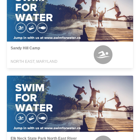
Sandy Hill Camp
NORTH EAST, MARYLAND
Elk Neck State Park North East River