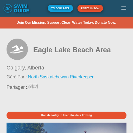
TÉLÉCHARGER
FAITES UN DON
Join Our Mission: Support Clean Water Today. Donate Now.
Eagle Lake Beach Area
Calgary,
Alberta
Géré Par :
North Saskatchewan Riverkeeper
Partager :
Donate today to keep the data flowing