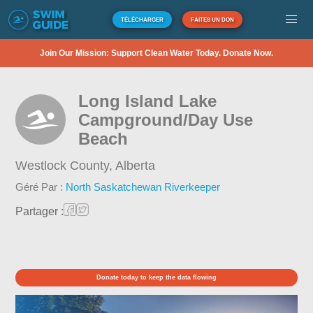
TÉLÉCHARGER
FAITES UN DON
Join Our Mission: Support Clean Water Today. Donate Now.
Long Island Lake
Campground/Day Use
Beach
Westlock County,
Alberta
Géré Par :
North Saskatchewan Riverkeeper
Partager :
Donate today to keep the data flowing