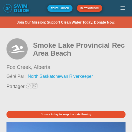
TÉLÉCHARGER
FAITES UN DON
Join Our Mission: Support Clean Water Today. Donate Now.
Smoke Lake Provincial Rec
Area Beach
Fox Creek,
Alberta
Géré Par :
North Saskatchewan Riverkeeper
Partager :
Donate today to keep the data flowing