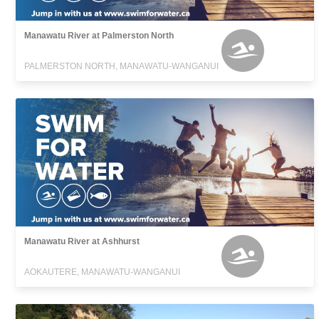
Manawatu River at Palmerston North
PALMERSTON NORTH, MANAWATU-WANGANUI
Manawatu River at Ashhurst
AOKAUTERE, MANAWATU-WANGANUI