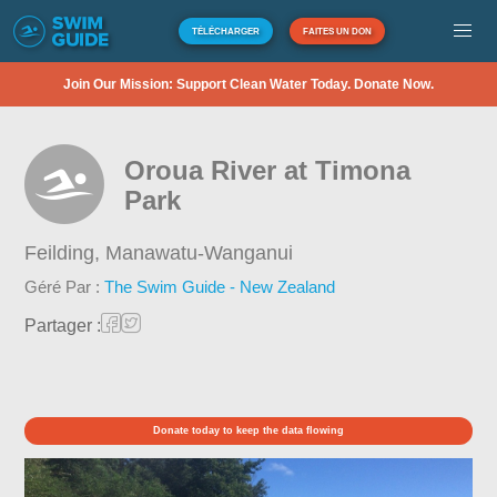
TÉLÉCHARGER
FAITES UN DON
Join Our Mission: Support Clean Water Today. Donate Now.
Oroua River at Timona
Park
Feilding,
Manawatu-Wanganui
Géré Par :
The Swim Guide - New Zealand
Partager :
Donate today to keep the data flowing