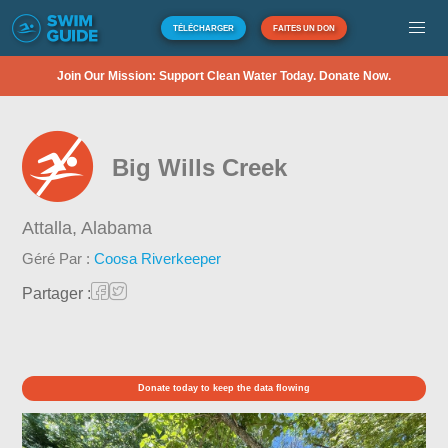
TÉLÉCHARGER
FAITES UN DON
Join Our Mission: Support Clean Water Today. Donate Now.
Big Wills Creek
Attalla,
Alabama
Géré Par :
Coosa Riverkeeper
Partager :
Donate today to keep the data flowing