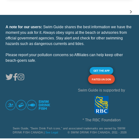
A note for our users:
Swim Guide shares the best information we have the
moment you ask for it. Always obey signs at the beach or advisories from
official government agencies. Stay alert and check for other swimming
hazards such as dangerous currents and tides.
Please report your pollution concerns so Affiliates can help keep other
beach-goers safe.
GET THE APP
FAITES UN DON
Swim Guide is supported by
* The RBC Foundation
Swim Guide, "Swim Drink Fish icons," and associated trademarks are owned by SWIM
DRINK FISH CANADA |
See Legal
© SWIM DRINK FISH CANADA, 2011 - 2026