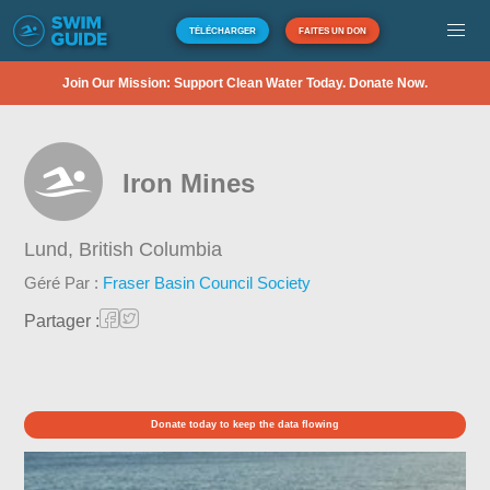
TÉLÉCHARGER
FAITES UN DON
Join Our Mission: Support Clean Water Today. Donate Now.
Iron Mines
Lund,
British Columbia
Géré Par :
Fraser Basin Council Society
Partager :
Donate today to keep the data flowing