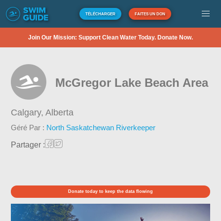
TÉLÉCHARGER
FAITES UN DON
Join Our Mission: Support Clean Water Today. Donate Now.
McGregor Lake Beach Area
Calgary,
Alberta
Géré Par :
North Saskatchewan Riverkeeper
Partager :
Donate today to keep the data flowing