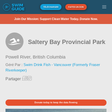
TÉLÉCHARGER
FAITES UN DON
Join Our Mission: Support Clean Water Today. Donate Now.
Saltery Bay Provincial Park
Powell River,
British Columbia
Géré Par :
Swim Drink Fish - Vancouver (Formerly Fraser
Riverkeeper)
Partager :
Donate today to keep the data flowing