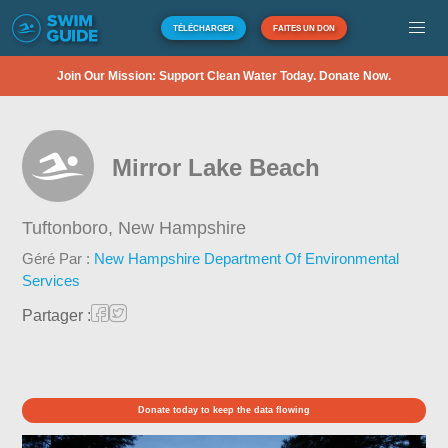
TÉLÉCHARGER
FAITES UN DON
Join Our Mission: Support Clean Water Today. Donate Now.
Mirror Lake Beach
Tuftonboro,
New Hampshire
Géré Par :
New Hampshire Department Of Environmental
Services
Partager :
Donate today to keep the data flowing