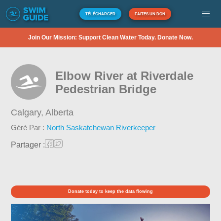
TÉLÉCHARGER
FAITES UN DON
Join Our Mission: Support Clean Water Today. Donate Now.
Elbow River at Riverdale
Pedestrian Bridge
Calgary,
Alberta
Géré Par :
North Saskatchewan Riverkeeper
Partager :
Donate today to keep the data flowing