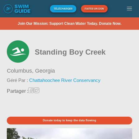
TÉLÉCHARGER
FAITES UN DON
Join Our Mission: Support Clean Water Today. Donate Now.
Standing Boy Creek
Columbus,
Georgia
Géré Par :
Chattahoochee River Conservancy
Partager :
Donate today to keep the data flowing